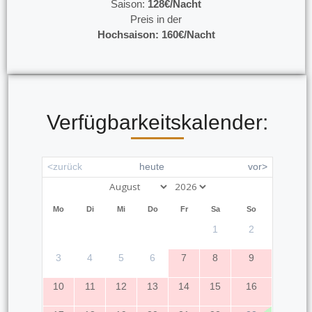
Saison:
128€/Nacht
Preis in der
Hochsaison: 160€/Nacht
Verfügbarkeitskalender:
<zurück
heute
vor>
Mo
Di
Mi
Do
Fr
Sa
So
1
2
3
4
5
6
7
8
9
10
11
12
13
14
15
16